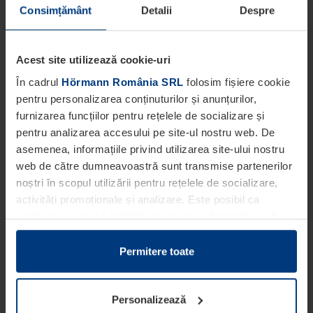
Consimțământ
Detalii
Despre
Acest site utilizează cookie-uri
În cadrul
Hörmann România SRL
folosim fișiere cookie
pentru personalizarea conținuturilor și anunțurilor,
furnizarea funcțiilor pentru rețelele de socializare și
pentru analizarea accesului pe site-ul nostru web. De
asemenea, informațiile privind utilizarea site-ului nostru
web de către dumneavoastră sunt transmise partenerilor
noștri în scopul utilizării pentru rețelele de socializare,
activități promoționale și analizare. Este posibil ca
partenerii noștri să sintetizeze aceste informații cu alte
date pe care dumneavoastră le-ați pus la dispoziția
acestora ori care au fost colectate în cadrul utilizării
Permitere toate
serviciilor de către dumneavoastră.
Din punct de vedere legal, putem stoca fișiere cookie pe
Personalizează
dispozitivul dumneavoastră în cazul în care acestea sunt