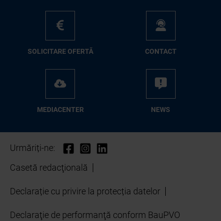
SO­LI­CI­TA­RE OFER­TĂ
CON­TA­CT
ME­D­IA­CEN­TER
NEWS
Urmăriți-ne:
Casetă redacţională
Declarație cu privire la protecția datelor
Declaraţie de performanţă conform BauPVO