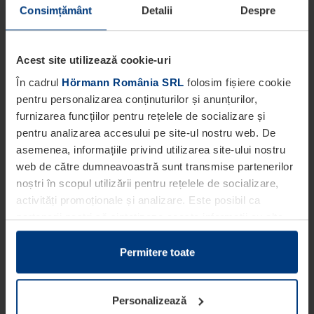
Consimțământ
Detalii
Despre
Acest site utilizează cookie-uri
În cadrul
Hörmann România SRL
folosim fișiere cookie
pentru personalizarea conținuturilor și anunțurilor,
furnizarea funcțiilor pentru rețelele de socializare și
pentru analizarea accesului pe site-ul nostru web. De
asemenea, informațiile privind utilizarea site-ului nostru
web de către dumneavoastră sunt transmise partenerilor
noștri în scopul utilizării pentru rețelele de socializare,
activități promoționale și analizare. Este posibil ca
partenerii noștri să sintetizeze aceste informații cu alte
date pe care dumneavoastră le-ați pus la dispoziția
acestora ori care au fost colectate în cadrul utilizării
Permitere toate
serviciilor de către dumneavoastră.
Din punct de vedere legal, putem stoca fișiere cookie pe
Personalizează
dispozitivul dumneavoastră în cazul în care acestea sunt