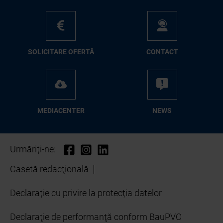
SO­LI­CI­TA­RE OFER­TĂ
CON­TA­CT
ME­D­IA­CEN­TER
NEWS
Urmăriți-ne:
Casetă redacţională
Declarație cu privire la protecția datelor
Declaraţie de performanţă conform BauPVO