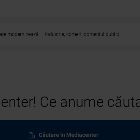
 care modernizează
Industrie, comerț, domeniul public
center! Ce anume căuta
Căutare în Mediacenter