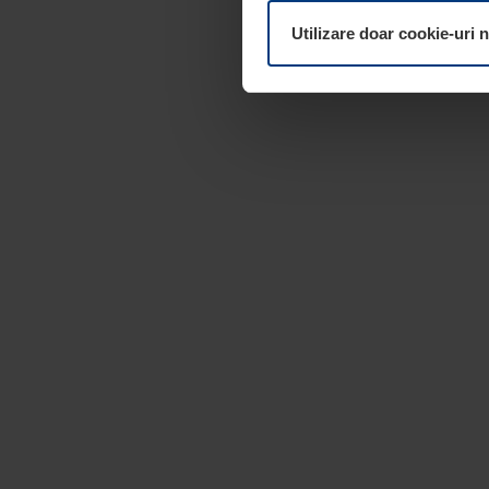
dumneavoastră. Vă puteți mod
Utilizare doar cookie-uri 
pagina
Declarație cu privire