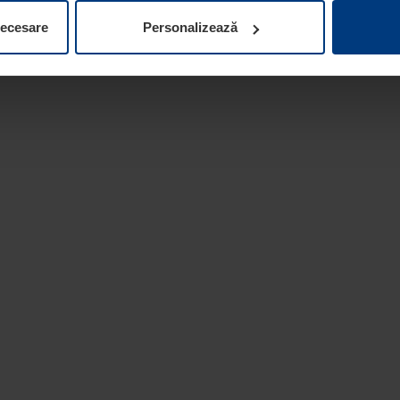
ifica ori anula în orice moment consimțământul în Declarația pri
necesare
Personalizează
 la protecția datelor
de pe site-ul nostru web.