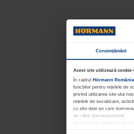
Consimțământ
Acest site utilizează cookie-
În cadrul
Hörmann România
funcțiilor pentru rețelele de 
privind utilizarea site-ului n
rețelele de socializare, activi
cu alte date pe care dumneavoa
de către dumneavoastră.
Din punct de vedere legal, p
obligatorii pentru funcționar