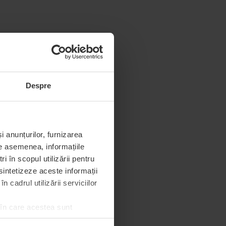
Despre
i anunțurilor, furnizarea
De asemenea, informațiile
 în scopul utilizării pentru
 sintetizeze aceste informații
 cadrul utilizării serviciilor
 în care acestea sunt
e de permisiunea