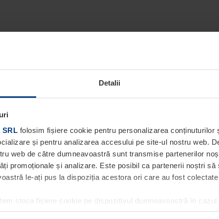
Detalii
uri
 SRL
folosim fișiere cookie pentru personalizarea conținuturilor ș
socializare și pentru analizarea accesului pe site-ul nostru web. 
ostru web de către dumneavoastră sunt transmise partenerilor noștri
tăți promoționale și analizare. Este posibil ca partenerii noștri să
stră le-ați pus la dispoziția acestora ori care au fost colectate în
utem stoca fișiere cookie pe dispozitivul dumneavoastră în cazul
ea acestei pagini. Pentru alte tipuri de fișiere cookie avem nevoi