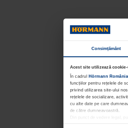
Consimțământ
Acest site utilizează cookie-
În cadrul
Hörmann România
funcțiilor pentru rețelele de 
privind utilizarea site-ului n
rețelele de socializare, activi
cu alte date pe care dumneavoa
de către dumneavoastră.
Din punct de vedere legal, p
obligatorii pentru funcționar