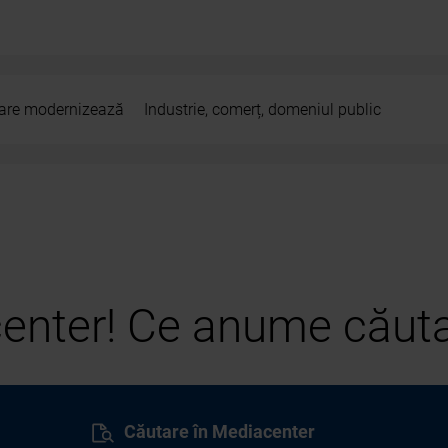
 care modernizează
Industrie, comerț, domeniul public
center! Ce anume căuta
Căutare în Mediacenter