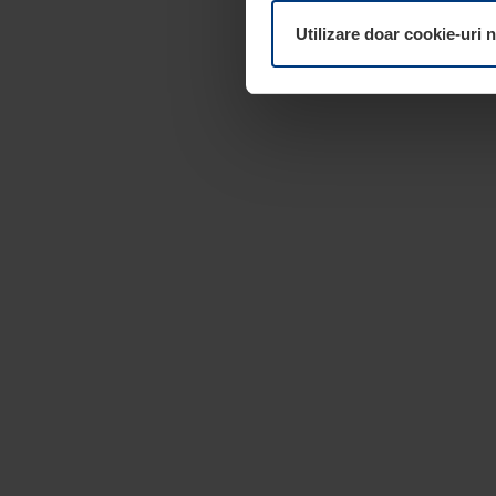
dumneavoastră. Vă puteți mod
Utilizare doar cookie-uri 
pagina
Declarație cu privire