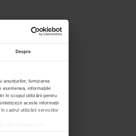
Despre
i anunțurilor, furnizarea
De asemenea, informațiile
 în scopul utilizării pentru
 sintetizeze aceste informații
 cadrul utilizării serviciilor
 în care acestea sunt
e de permisiunea