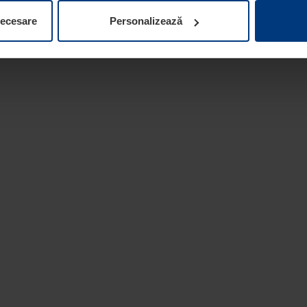
ifica ori anula în orice moment consimțământul în Declarația pri
necesare
Personalizează
 la protecția datelor
de pe site-ul nostru web.