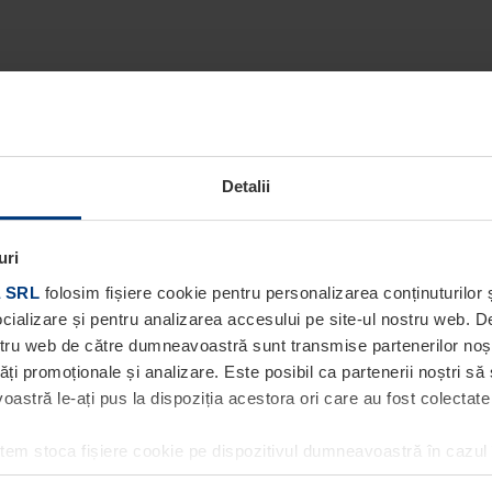
Detalii
uri
 SRL
folosim fișiere cookie pentru personalizarea conținuturilor ș
socializare și pentru analizarea accesului pe site-ul nostru web. 
ostru web de către dumneavoastră sunt transmise partenerilor noștri
tăți promoționale și analizare. Este posibil ca partenerii noștri să
stră le-ați pus la dispoziția acestora ori care au fost colectate în
utem stoca fișiere cookie pe dispozitivul dumneavoastră în cazul
ea acestei pagini. Pentru alte tipuri de fișiere cookie avem nevoi