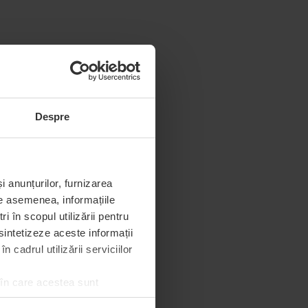
Despre
i anunțurilor, furnizarea
De asemenea, informațiile
 în scopul utilizării pentru
 sintetizeze aceste informații
 cadrul utilizării serviciilor
 în care acestea sunt
e de permisiunea