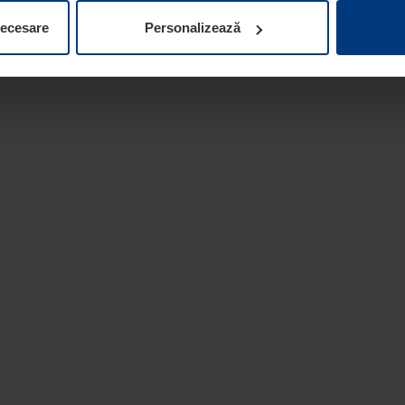
ifica ori anula în orice moment consimțământul în Declarația pri
necesare
Personalizează
 la protecția datelor
de pe site-ul nostru web.