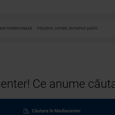
 care modernizează
Industrie, comerț, domeniul public
center! Ce anume căuta
Căutare în Mediacenter