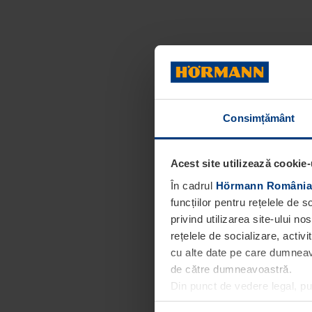
Consimțământ
Acest site utilizează cookie-
În cadrul
Hörmann România
funcțiilor pentru rețelele de 
privind utilizarea site-ului n
rețelele de socializare, activi
cu alte date pe care dumneavoa
de către dumneavoastră.
Din punct de vedere legal, p
obligatorii pentru funcționar