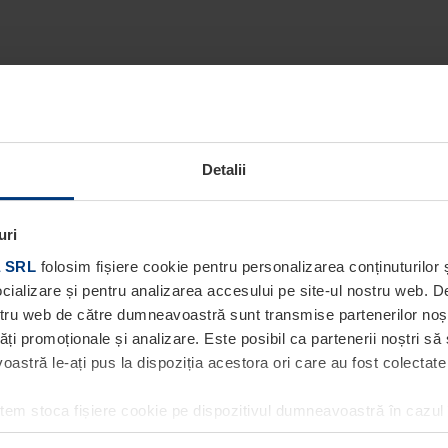
Detalii
uri
 SRL
folosim fișiere cookie pentru personalizarea conținuturilor ș
socializare și pentru analizarea accesului pe site-ul nostru web. 
ostru web de către dumneavoastră sunt transmise partenerilor noștri
tăți promoționale și analizare. Este posibil ca partenerii noștri să
stră le-ați pus la dispoziția acestora ori care au fost colectate în
utem stoca fișiere cookie pe dispozitivul dumneavoastră în cazul
ea acestei pagini. Pentru alte tipuri de fișiere cookie avem nevoi