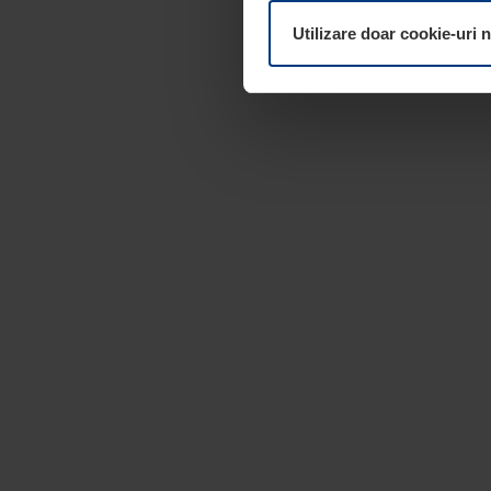
dumneavoastră. Vă puteți mod
Utilizare doar cookie-uri 
pagina
Declarație cu privire