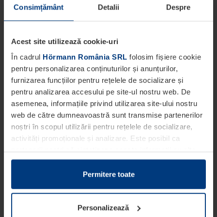
Consimțământ
Detalii
Despre
Acest site utilizează cookie-uri
În cadrul
Hörmann România SRL
folosim fișiere cookie
pentru personalizarea conținuturilor și anunțurilor,
furnizarea funcțiilor pentru rețelele de socializare și
pentru analizarea accesului pe site-ul nostru web. De
asemenea, informațiile privind utilizarea site-ului nostru
web de către dumneavoastră sunt transmise partenerilor
noștri în scopul utilizării pentru rețelele de socializare,
activități promoționale și analizare. Este posibil ca
partenerii noștri să sintetizeze aceste informații cu alte
date pe care dumneavoastră le-ați pus la dispoziția
acestora ori care au fost colectate în cadrul utilizării
Permitere toate
serviciilor de către dumneavoastră.
Din punct de vedere legal, putem stoca fișiere cookie pe
Personalizează
dispozitivul dumneavoastră în cazul în care acestea sunt