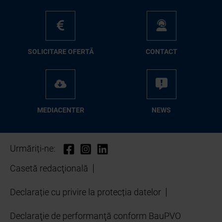
SO­LI­CI­TA­RE OFER­TĂ
CON­TA­CT
ME­D­IA­CEN­TER
NEWS
Urmăriți-ne:
Casetă redacţională
Declarație cu privire la protecția datelor
Declaraţie de performanţă conform BauPVO