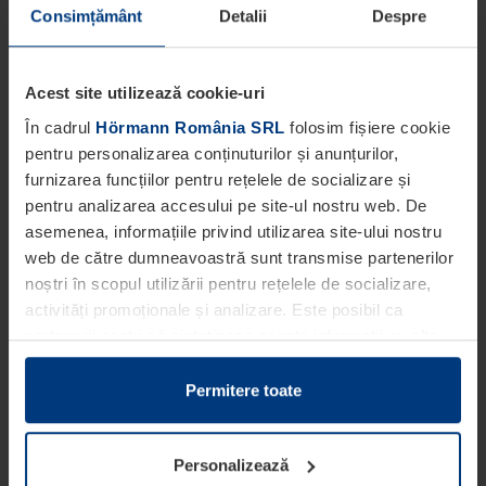
Consimțământ
Detalii
Despre
Acest site utilizează cookie-uri
În cadrul
Hörmann România SRL
folosim fișiere cookie
pentru personalizarea conținuturilor și anunțurilor,
furnizarea funcțiilor pentru rețelele de socializare și
pentru analizarea accesului pe site-ul nostru web. De
asemenea, informațiile privind utilizarea site-ului nostru
web de către dumneavoastră sunt transmise partenerilor
noștri în scopul utilizării pentru rețelele de socializare,
activități promoționale și analizare. Este posibil ca
partenerii noștri să sintetizeze aceste informații cu alte
date pe care dumneavoastră le-ați pus la dispoziția
acestora ori care au fost colectate în cadrul utilizării
Permitere toate
serviciilor de către dumneavoastră.
Din punct de vedere legal, putem stoca fișiere cookie pe
Personalizează
dispozitivul dumneavoastră în cazul în care acestea sunt