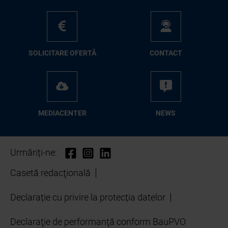
SO­LI­CI­TA­RE OFER­TĂ
CON­TA­CT
ME­D­IA­CEN­TER
NEWS
Urmăriți-ne:
Casetă redacţională
Declarație cu privire la protecția datelor
Declaraţie de performanţă conform BauPVO