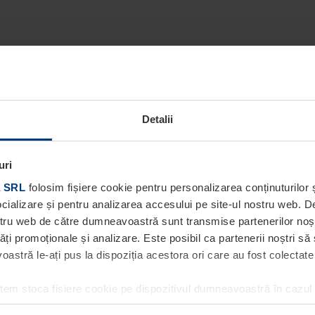
Detalii
uri
 SRL
folosim fișiere cookie pentru personalizarea conținuturilor ș
socializare și pentru analizarea accesului pe site-ul nostru web. 
ostru web de către dumneavoastră sunt transmise partenerilor noștri
tăți promoționale și analizare. Este posibil ca partenerii noștri să
stră le-ați pus la dispoziția acestora ori care au fost colectate în
utem stoca fișiere cookie pe dispozitivul dumneavoastră în cazul
ea acestei pagini. Pentru alte tipuri de fișiere cookie avem nevoi