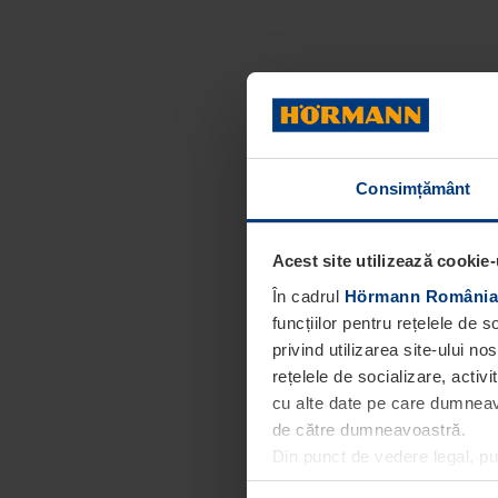
Consimțământ
Acest site utilizează cookie-
În cadrul
Hörmann România
funcțiilor pentru rețelele de 
privind utilizarea site-ului n
rețelele de socializare, activi
cu alte date pe care dumneavoa
de către dumneavoastră.
Din punct de vedere legal, p
obligatorii pentru funcționar