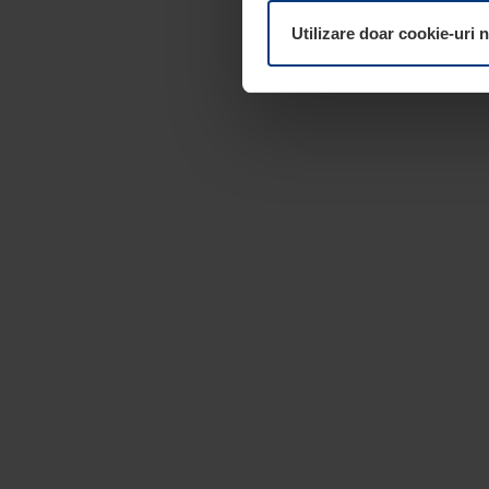
dumneavoastră. Vă puteți mod
Utilizare doar cookie-uri 
pagina
Declarație cu privire