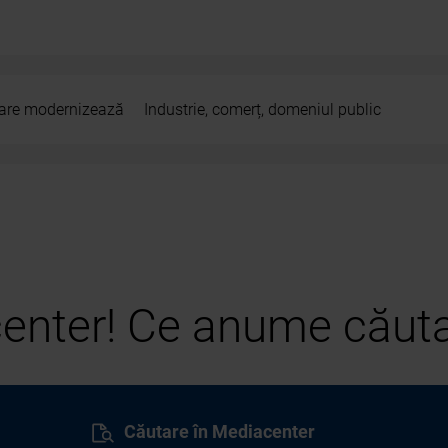
 care modernizează
Industrie, comerț, domeniul public
center! Ce anume căuta
Căutare în Mediacenter