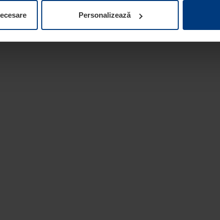
ifica ori anula în orice moment consimțământul în Declarația pri
necesare
Personalizează
 la protecția datelor
de pe site-ul nostru web.