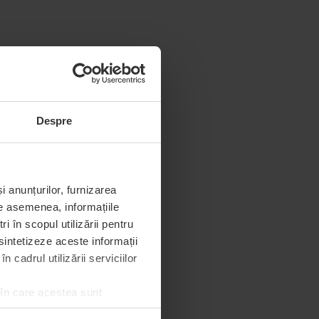
Despre
i anunțurilor, furnizarea
De asemenea, informațiile
 în scopul utilizării pentru
 sintetizeze aceste informații
 cadrul utilizării serviciilor
 în care acestea sunt
e de permisiunea