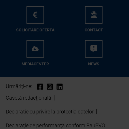
SO­LI­CI­TA­RE OFER­TĂ
CON­TA­CT
ME­D­IA­CEN­TER
NEWS
Urmăriți-ne:
Casetă redacţională
Declarație cu privire la protecția datelor
Declaraţie de performanţă conform BauPVO