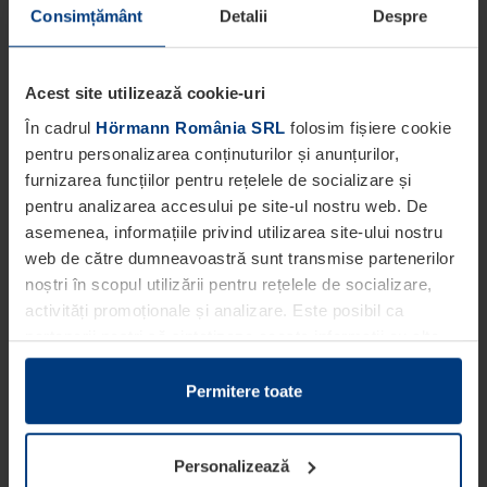
Consimțământ
Detalii
Despre
Acest site utilizează cookie-uri
În cadrul
Hörmann România SRL
folosim fișiere cookie
pentru personalizarea conținuturilor și anunțurilor,
furnizarea funcțiilor pentru rețelele de socializare și
pentru analizarea accesului pe site-ul nostru web. De
asemenea, informațiile privind utilizarea site-ului nostru
web de către dumneavoastră sunt transmise partenerilor
noștri în scopul utilizării pentru rețelele de socializare,
activități promoționale și analizare. Este posibil ca
partenerii noștri să sintetizeze aceste informații cu alte
date pe care dumneavoastră le-ați pus la dispoziția
acestora ori care au fost colectate în cadrul utilizării
Permitere toate
serviciilor de către dumneavoastră.
Din punct de vedere legal, putem stoca fișiere cookie pe
Personalizează
dispozitivul dumneavoastră în cazul în care acestea sunt