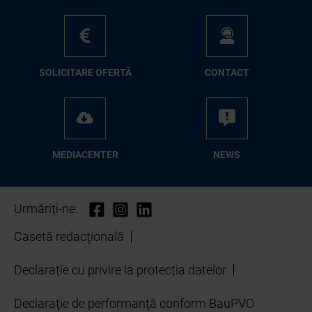
SO­LI­CI­TA­RE OFER­TĂ
CON­TA­CT
ME­D­IA­CEN­TER
NEWS
Urmăriți-ne:
Casetă redacţională
Declarație cu privire la protecția datelor
Declaraţie de performanţă conform BauPVO