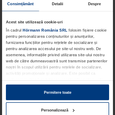
Consimțământ
Detalii
Despre
Acest site utilizează cookie-uri
În cadrul
Hörmann România SRL
folosim fișiere cookie
pentru personalizarea conținuturilor și anunțurilor,
furnizarea funcțiilor pentru rețelele de socializare și
pentru analizarea accesului pe site-ul nostru web. De
asemenea, informațiile privind utilizarea site-ului nostru
web de către dumneavoastră sunt transmise partenerilor
noștri în scopul utilizării pentru rețelele de socializare,
activități promoționale și analizare. Este posibil ca
partenerii noștri să sintetizeze aceste informații cu alte
date pe care dumneavoastră le-ați pus la dispoziția
acestora ori care au fost colectate în cadrul utilizării
Permitere toate
serviciilor de către dumneavoastră.
Din punct de vedere legal, putem stoca fișiere cookie pe
Personalizează
dispozitivul dumneavoastră în cazul în care acestea sunt