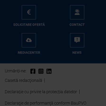
SO­LI­CI­TA­RE OFER­TĂ
CON­TA­CT
ME­D­IA­CEN­TER
NEWS
Urmăriți-ne:
Casetă redacţională
Declarație cu privire la protecția datelor
Declaraţie de performanţă conform BauPVO