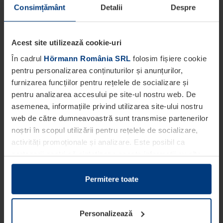
Consimțământ
Detalii
Despre
Acest site utilizează cookie-uri
În cadrul
Hörmann România SRL
folosim fișiere cookie
pentru personalizarea conținuturilor și anunțurilor,
furnizarea funcțiilor pentru rețelele de socializare și
pentru analizarea accesului pe site-ul nostru web. De
asemenea, informațiile privind utilizarea site-ului nostru
web de către dumneavoastră sunt transmise partenerilor
noștri în scopul utilizării pentru rețelele de socializare,
activități promoționale și analizare. Este posibil ca
partenerii noștri să sintetizeze aceste informații cu alte
date pe care dumneavoastră le-ați pus la dispoziția
acestora ori care au fost colectate în cadrul utilizării
Permitere toate
serviciilor de către dumneavoastră.
Din punct de vedere legal, putem stoca fișiere cookie pe
Personalizează
dispozitivul dumneavoastră în cazul în care acestea sunt