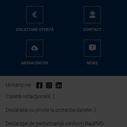
SO­LI­CI­TA­RE OFER­TĂ
CON­TA­CT
ME­D­IA­CEN­TER
NEWS
Urmăriți-ne:
Casetă redacţională
Declarație cu privire la protecția datelor
Declaraţie de performanţă conform BauPVO