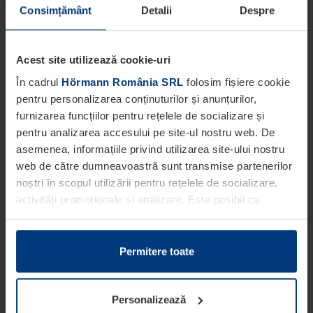
Consimțământ
Detalii
Despre
Acest site utilizează cookie-uri
În cadrul
Hörmann România SRL
folosim fișiere cookie
pentru personalizarea conținuturilor și anunțurilor,
furnizarea funcțiilor pentru rețelele de socializare și
pentru analizarea accesului pe site-ul nostru web. De
asemenea, informațiile privind utilizarea site-ului nostru
web de către dumneavoastră sunt transmise partenerilor
noștri în scopul utilizării pentru rețelele de socializare,
activități promoționale și analizare. Este posibil ca
partenerii noștri să sintetizeze aceste informații cu alte
date pe care dumneavoastră le-ați pus la dispoziția
acestora ori care au fost colectate în cadrul utilizării
Permitere toate
serviciilor de către dumneavoastră.
Din punct de vedere legal, putem stoca fișiere cookie pe
Personalizează
dispozitivul dumneavoastră în cazul în care acestea sunt