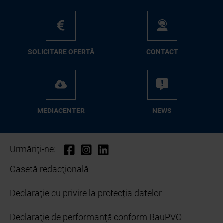
SO­LI­CI­TA­RE OFER­TĂ
CON­TA­CT
ME­D­IA­CEN­TER
NEWS
Urmăriți-ne:
Casetă redacţională
Declarație cu privire la protecția datelor
Declaraţie de performanţă conform BauPVO