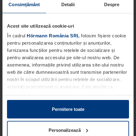
Consimțământ
Detalii
Despre
Acest site utilizează cookie-uri
În cadrul
Hörmann România SRL
folosim fișiere cookie
pentru personalizarea conținuturilor și anunțurilor,
furnizarea funcțiilor pentru rețelele de socializare și
pentru analizarea accesului pe site-ul nostru web. De
asemenea, informațiile privind utilizarea site-ului nostru
web de către dumneavoastră sunt transmise partenerilor
noștri în scopul utilizării pentru rețelele de socializare,
activități promoționale și analizare. Este posibil ca
partenerii noștri să sintetizeze aceste informații cu alte
date pe care dumneavoastră le-ați pus la dispoziția
acestora ori care au fost colectate în cadrul utilizării
Permitere toate
serviciilor de către dumneavoastră.
Din punct de vedere legal, putem stoca fișiere cookie pe
Personalizează
dispozitivul dumneavoastră în cazul în care acestea sunt