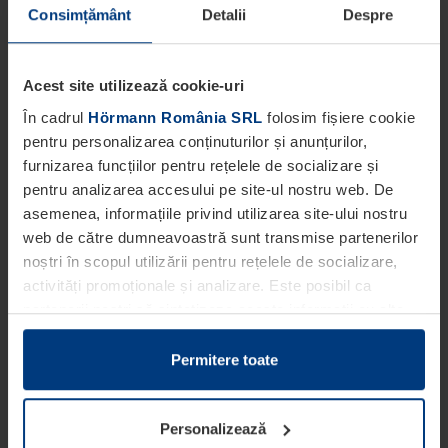
Consimțământ
Detalii
Despre
Acest site utilizează cookie-uri
În cadrul
Hörmann România SRL
folosim fișiere cookie
pentru personalizarea conținuturilor și anunțurilor,
furnizarea funcțiilor pentru rețelele de socializare și
pentru analizarea accesului pe site-ul nostru web. De
asemenea, informațiile privind utilizarea site-ului nostru
web de către dumneavoastră sunt transmise partenerilor
noștri în scopul utilizării pentru rețelele de socializare,
activități promoționale și analizare. Este posibil ca
partenerii noștri să sintetizeze aceste informații cu alte
date pe care dumneavoastră le-ați pus la dispoziția
acestora ori care au fost colectate în cadrul utilizării
Permitere toate
serviciilor de către dumneavoastră.
Din punct de vedere legal, putem stoca fișiere cookie pe
Personalizează
dispozitivul dumneavoastră în cazul în care acestea sunt