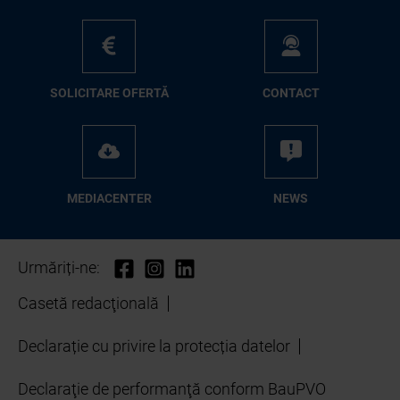
SO­LI­CI­TA­RE OFER­TĂ
CON­TA­CT
ME­D­IA­CEN­TER
NEWS
Urmăriți-ne:
Casetă redacţională
Declarație cu privire la protecția datelor
Declaraţie de performanţă conform BauPVO