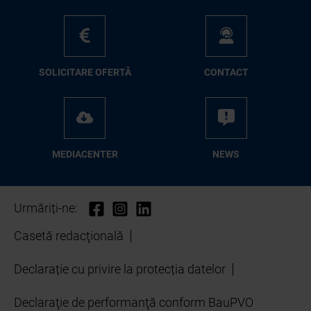
SO­LI­CI­TA­RE OFER­TĂ
CON­TA­CT
ME­D­IA­CEN­TER
NEWS
Urmăriți-ne:
Casetă redacţională
Declarație cu privire la protecția datelor
Declaraţie de performanţă conform BauPVO