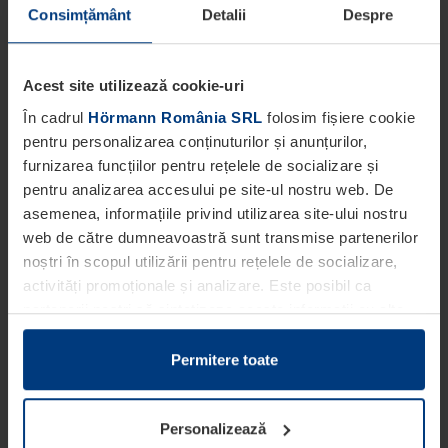
Consimțământ
Detalii
Despre
Acest site utilizează cookie-uri
În cadrul
Hörmann România SRL
folosim fișiere cookie
pentru personalizarea conținuturilor și anunțurilor,
furnizarea funcțiilor pentru rețelele de socializare și
pentru analizarea accesului pe site-ul nostru web. De
asemenea, informațiile privind utilizarea site-ului nostru
web de către dumneavoastră sunt transmise partenerilor
noștri în scopul utilizării pentru rețelele de socializare,
activități promoționale și analizare. Este posibil ca
partenerii noștri să sintetizeze aceste informații cu alte
date pe care dumneavoastră le-ați pus la dispoziția
acestora ori care au fost colectate în cadrul utilizării
Permitere toate
serviciilor de către dumneavoastră.
Din punct de vedere legal, putem stoca fișiere cookie pe
Personalizează
dispozitivul dumneavoastră în cazul în care acestea sunt