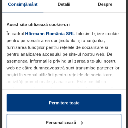
Consimțământ
Detalii
Despre
Acest site utilizează cookie-uri
În cadrul
Hörmann România SRL
folosim fișiere cookie
pentru personalizarea conținuturilor și anunțurilor,
furnizarea funcțiilor pentru rețelele de socializare și
pentru analizarea accesului pe site-ul nostru web. De
asemenea, informațiile privind utilizarea site-ului nostru
web de către dumneavoastră sunt transmise partenerilor
noștri în scopul utilizării pentru rețelele de socializare,
activități promoționale și analizare. Este posibil ca
partenerii noștri să sintetizeze aceste informații cu alte
date pe care dumneavoastră le-ați pus la dispoziția
acestora ori care au fost colectate în cadrul utilizării
Permitere toate
serviciilor de către dumneavoastră.
Din punct de vedere legal, putem stoca fișiere cookie pe
Personalizează
dispozitivul dumneavoastră în cazul în care acestea sunt