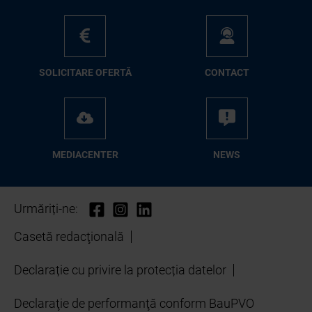
SO­LI­CI­TA­RE OFER­TĂ
CON­TA­CT
ME­D­IA­CEN­TER
NEWS
Urmăriți-ne:
Casetă redacţională
Declarație cu privire la protecția datelor
Declaraţie de performanţă conform BauPVO