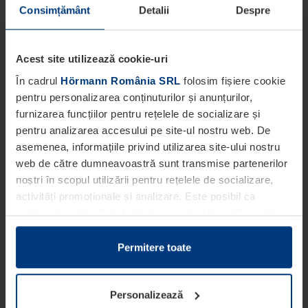
Consimțământ
Detalii
Despre
Acest site utilizează cookie-uri
În cadrul
Hörmann România SRL
folosim fișiere cookie
pentru personalizarea conținuturilor și anunțurilor,
furnizarea funcțiilor pentru rețelele de socializare și
pentru analizarea accesului pe site-ul nostru web. De
asemenea, informațiile privind utilizarea site-ului nostru
web de către dumneavoastră sunt transmise partenerilor
noștri în scopul utilizării pentru rețelele de socializare,
activități promoționale și analizare. Este posibil ca
partenerii noștri să sintetizeze aceste informații cu alte
date pe care dumneavoastră le-ați pus la dispoziția
acestora ori care au fost colectate în cadrul utilizării
Permitere toate
serviciilor de către dumneavoastră.
Din punct de vedere legal, putem stoca fișiere cookie pe
Personalizează
dispozitivul dumneavoastră în cazul în care acestea sunt