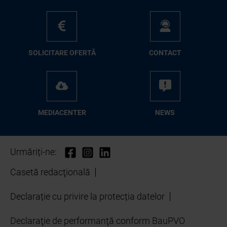
SO­LI­CI­TA­RE OFER­TĂ
CON­TA­CT
ME­D­IA­CEN­TER
NEWS
Urmăriți-ne:
Casetă redacţională
Declarație cu privire la protecția datelor
Declaraţie de performanţă conform BauPVO