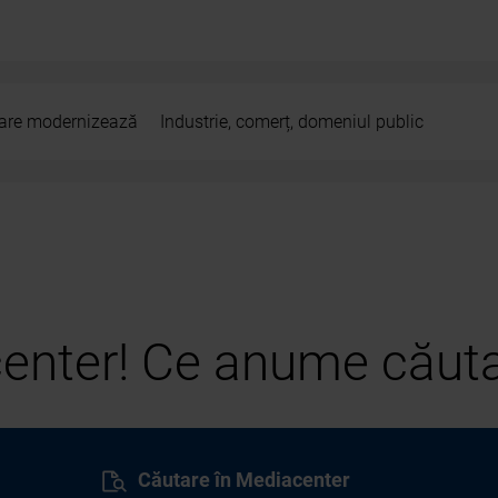
 care modernizează
Industrie, comerț, domeniul public
center! Ce anume căuta
Căutare în Mediacenter