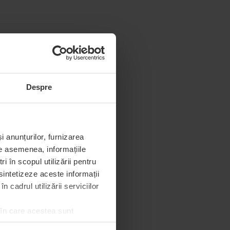
Despre
i anunțurilor, furnizarea
De asemenea, informațiile
 în scopul utilizării pentru
 sintetizeze aceste informații
 cadrul utilizării serviciilor
 în care acestea sunt
e de permisiunea