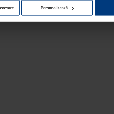
ifica ori anula în orice moment consimțământul în Declarația pri
necesare
Personalizează
 la protecția datelor
de pe site-ul nostru web.