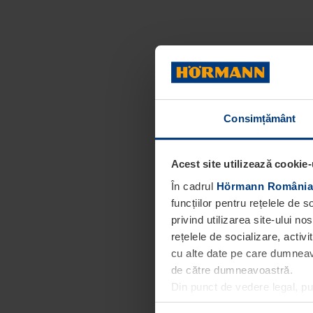
Consimțământ
Acest site utilizează cookie-
În cadrul
Hörmann România
funcțiilor pentru rețelele de 
privind utilizarea site-ului n
rețelele de socializare, activi
cu alte date pe care dumneavoa
de către dumneavoastră.
Din punct de vedere legal, p
obligatorii pentru funcționar