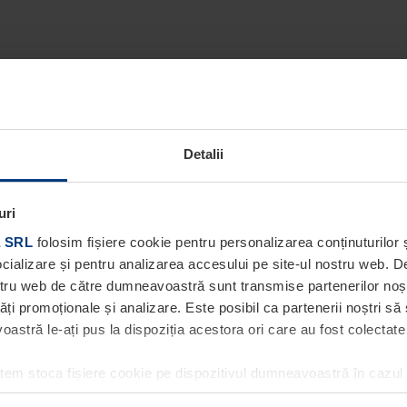
Detalii
uri
 SRL
folosim fișiere cookie pentru personalizarea conținuturilor ș
socializare și pentru analizarea accesului pe site-ul nostru web. 
ostru web de către dumneavoastră sunt transmise partenerilor noștri
tăți promoționale și analizare. Este posibil ca partenerii noștri să
stră le-ați pus la dispoziția acestora ori care au fost colectate în
utem stoca fișiere cookie pe dispozitivul dumneavoastră în cazul
ea acestei pagini. Pentru alte tipuri de fișiere cookie avem nevoi