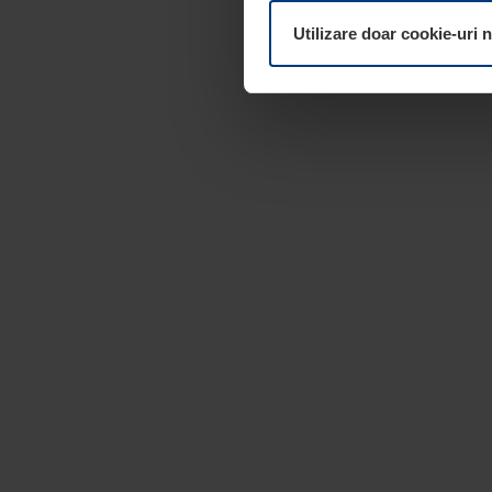
dumneavoastră. Vă puteți mod
Utilizare doar cookie-uri 
pagina
Declarație cu privire