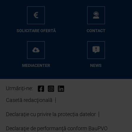
SO­LI­CI­TA­RE OFER­TĂ
CON­TA­CT
ME­D­IA­CEN­TER
NEWS
Urmăriți-ne:
Casetă redacţională
Declarație cu privire la protecția datelor
Declaraţie de performanţă conform BauPVO