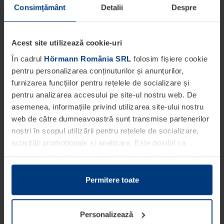
Consimțământ
Detalii
Despre
Acest site utilizează cookie-uri
În cadrul
Hörmann România SRL
folosim fișiere cookie
pentru personalizarea conținuturilor și anunțurilor,
furnizarea funcțiilor pentru rețelele de socializare și
pentru analizarea accesului pe site-ul nostru web. De
asemenea, informațiile privind utilizarea site-ului nostru
web de către dumneavoastră sunt transmise partenerilor
noștri în scopul utilizării pentru rețelele de socializare,
activități promoționale și analizare. Este posibil ca
partenerii noștri să sintetizeze aceste informații cu alte
date pe care dumneavoastră le-ați pus la dispoziția
acestora ori care au fost colectate în cadrul utilizării
Permitere toate
serviciilor de către dumneavoastră.
Din punct de vedere legal, putem stoca fișiere cookie pe
Personalizează
dispozitivul dumneavoastră în cazul în care acestea sunt