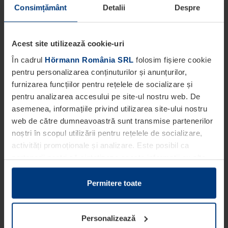
Consimțământ
Detalii
Despre
Acest site utilizează cookie-uri
În cadrul
Hörmann România SRL
folosim fișiere cookie
pentru personalizarea conținuturilor și anunțurilor,
furnizarea funcțiilor pentru rețelele de socializare și
pentru analizarea accesului pe site-ul nostru web. De
asemenea, informațiile privind utilizarea site-ului nostru
web de către dumneavoastră sunt transmise partenerilor
noștri în scopul utilizării pentru rețelele de socializare,
activități promoționale și analizare. Este posibil ca
partenerii noștri să sintetizeze aceste informații cu alte
date pe care dumneavoastră le-ați pus la dispoziția
acestora ori care au fost colectate în cadrul utilizării
Permitere toate
serviciilor de către dumneavoastră.
Din punct de vedere legal, putem stoca fișiere cookie pe
Personalizează
dispozitivul dumneavoastră în cazul în care acestea sunt