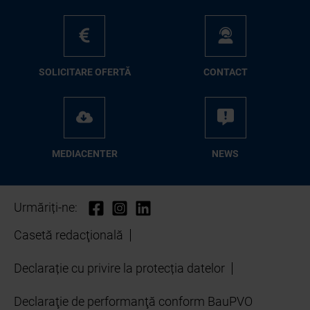
SO­LI­CI­TA­RE OFER­TĂ
CON­TA­CT
ME­D­IA­CEN­TER
NEWS
Urmăriți-ne:
Casetă redacţională
Declarație cu privire la protecția datelor
Declaraţie de performanţă conform BauPVO