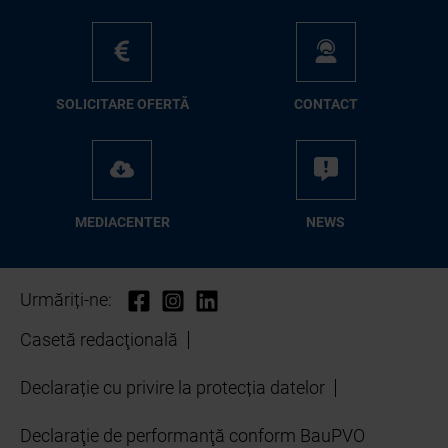
SO­LI­CI­TA­RE OFER­TĂ
CON­TA­CT
ME­D­IA­CEN­TER
NEWS
Urmăriți-ne:
Casetă redacţională
Declarație cu privire la protecția datelor
Declaraţie de performanţă conform BauPVO