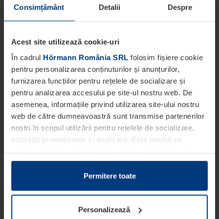
Consimțământ
Detalii
Despre
Acest site utilizează cookie-uri
În cadrul
Hörmann România SRL
folosim fișiere cookie
pentru personalizarea conținuturilor și anunțurilor,
furnizarea funcțiilor pentru rețelele de socializare și
pentru analizarea accesului pe site-ul nostru web. De
asemenea, informațiile privind utilizarea site-ului nostru
web de către dumneavoastră sunt transmise partenerilor
noștri în scopul utilizării pentru rețelele de socializare,
activități promoționale și analizare. Este posibil ca
partenerii noștri să sintetizeze aceste informații cu alte
date pe care dumneavoastră le-ați pus la dispoziția
acestora ori care au fost colectate în cadrul utilizării
Permitere toate
serviciilor de către dumneavoastră.
Din punct de vedere legal, putem stoca fișiere cookie pe
Personalizează
dispozitivul dumneavoastră în cazul în care acestea sunt