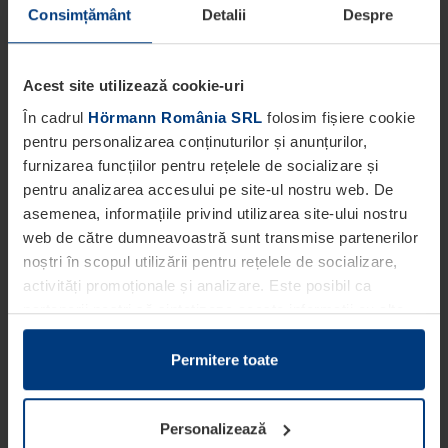
Consimțământ
Detalii
Despre
Acest site utilizează cookie-uri
În cadrul
Hörmann România SRL
folosim fișiere cookie
pentru personalizarea conținuturilor și anunțurilor,
furnizarea funcțiilor pentru rețelele de socializare și
pentru analizarea accesului pe site-ul nostru web. De
asemenea, informațiile privind utilizarea site-ului nostru
web de către dumneavoastră sunt transmise partenerilor
noștri în scopul utilizării pentru rețelele de socializare,
activități promoționale și analizare. Este posibil ca
partenerii noștri să sintetizeze aceste informații cu alte
date pe care dumneavoastră le-ați pus la dispoziția
acestora ori care au fost colectate în cadrul utilizării
Permitere toate
serviciilor de către dumneavoastră.
Din punct de vedere legal, putem stoca fișiere cookie pe
Personalizează
dispozitivul dumneavoastră în cazul în care acestea sunt