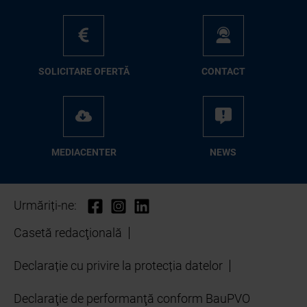
SO­LI­CI­TA­RE OFER­TĂ
CON­TA­CT
ME­D­IA­CEN­TER
NEWS
Urmăriți-ne:
Casetă redacţională
Declarație cu privire la protecția datelor
Declaraţie de performanţă conform BauPVO