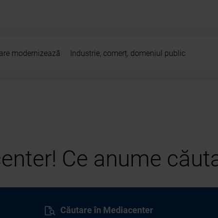
 care modernizează
Industrie, comerț, domeniul public
center! Ce anume căuta
Căutare în Mediacenter