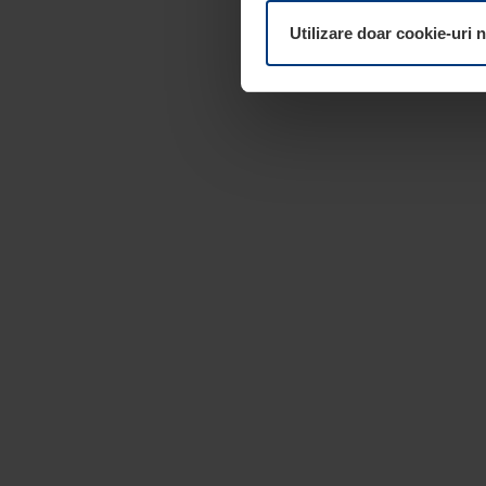
dumneavoastră. Vă puteți mod
Utilizare doar cookie-uri 
pagina
Declarație cu privire