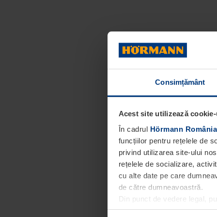
Consimțământ
Acest site utilizează cookie-
În cadrul
Hörmann România
funcțiilor pentru rețelele de 
privind utilizarea site-ului n
rețelele de socializare, activi
cu alte date pe care dumneavoa
de către dumneavoastră.
Din punct de vedere legal, p
obligatorii pentru funcționar