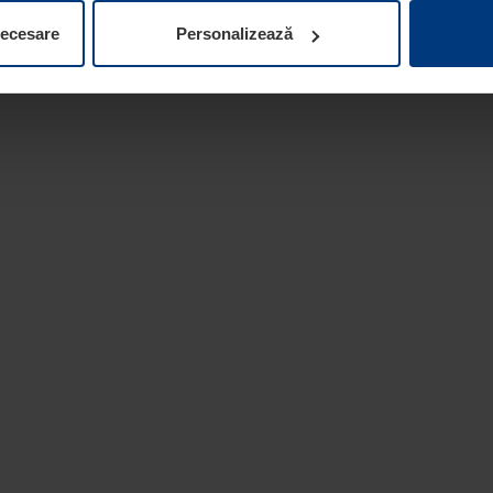
ifica ori anula în orice moment consimțământul în Declarația pri
necesare
Personalizează
 la protecția datelor
de pe site-ul nostru web.