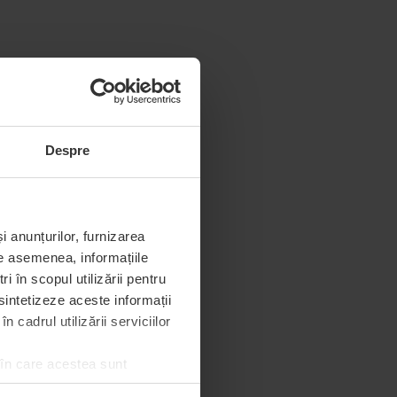
Despre
i anunțurilor, furnizarea
De asemenea, informațiile
 în scopul utilizării pentru
 sintetizeze aceste informații
 cadrul utilizării serviciilor
 în care acestea sunt
e de permisiunea