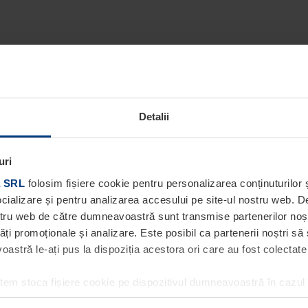
Detalii
uri
 SRL
folosim fișiere cookie pentru personalizarea conținuturilor ș
socializare și pentru analizarea accesului pe site-ul nostru web. 
ostru web de către dumneavoastră sunt transmise partenerilor noștri
tăți promoționale și analizare. Este posibil ca partenerii noștri să
stră le-ați pus la dispoziția acestora ori care au fost colectate în
utem stoca fișiere cookie pe dispozitivul dumneavoastră în cazul
ea acestei pagini. Pentru alte tipuri de fișiere cookie avem nevoi