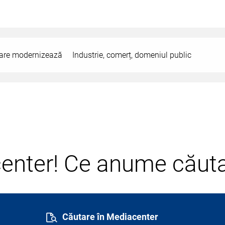
 care modernizează
Industrie, comerț, domeniul public
center! Ce anume căuta
Căutare în Mediacenter