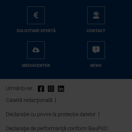
SO­LI­CI­TA­RE OFER­TĂ
CON­TA­CT
ME­D­IA­CEN­TER
NEWS
Urmăriți-ne:
Casetă redacţională
Declarație cu privire la protecția datelor
Declaraţie de performanţă conform BauPVO