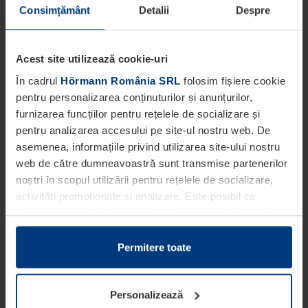
Consimțământ
Detalii
Despre
Acest site utilizează cookie-uri
În cadrul
Hörmann România SRL
folosim fișiere cookie
pentru personalizarea conținuturilor și anunțurilor,
furnizarea funcțiilor pentru rețelele de socializare și
pentru analizarea accesului pe site-ul nostru web. De
asemenea, informațiile privind utilizarea site-ului nostru
web de către dumneavoastră sunt transmise partenerilor
noștri în scopul utilizării pentru rețelele de socializare,
activități promoționale și analizare. Este posibil ca
partenerii noștri să sintetizeze aceste informații cu alte
date pe care dumneavoastră le-ați pus la dispoziția
acestora ori care au fost colectate în cadrul utilizării
Permitere toate
serviciilor de către dumneavoastră.
Din punct de vedere legal, putem stoca fișiere cookie pe
Personalizează
dispozitivul dumneavoastră în cazul în care acestea sunt