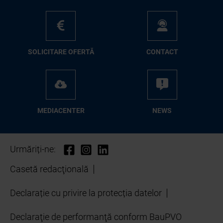
SO­LI­CI­TA­RE OFER­TĂ
CON­TA­CT
ME­D­IA­CEN­TER
NEWS
Urmăriți-ne:
Casetă redacţională
Declarație cu privire la protecția datelor
Declaraţie de performanţă conform BauPVO