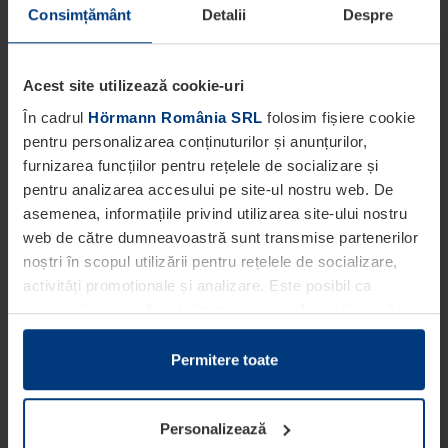
Consimțământ
Detalii
Despre
Acest site utilizează cookie-uri
În cadrul
Hörmann România SRL
folosim fișiere cookie
pentru personalizarea conținuturilor și anunțurilor,
furnizarea funcțiilor pentru rețelele de socializare și
pentru analizarea accesului pe site-ul nostru web. De
asemenea, informațiile privind utilizarea site-ului nostru
web de către dumneavoastră sunt transmise partenerilor
noștri în scopul utilizării pentru rețelele de socializare,
activități promoționale și analizare. Este posibil ca
partenerii noștri să sintetizeze aceste informații cu alte
date pe care dumneavoastră le-ați pus la dispoziția
acestora ori care au fost colectate în cadrul utilizării
Permitere toate
serviciilor de către dumneavoastră.
Din punct de vedere legal, putem stoca fișiere cookie pe
Personalizează
dispozitivul dumneavoastră în cazul în care acestea sunt