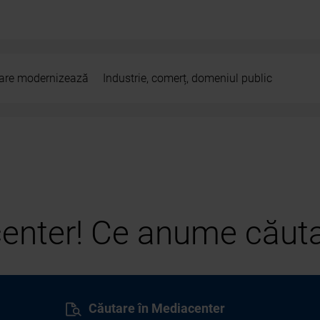
 care modernizează
Industrie, comerț, domeniul public
center! Ce anume căuta
Căutare în Mediacenter