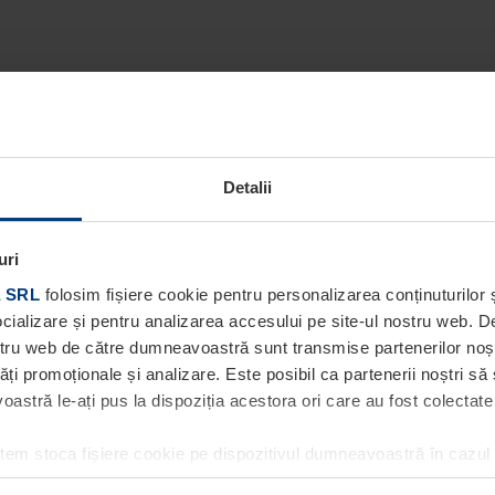
Detalii
uri
 SRL
folosim fișiere cookie pentru personalizarea conținuturilor ș
socializare și pentru analizarea accesului pe site-ul nostru web. 
ostru web de către dumneavoastră sunt transmise partenerilor noștri
tăți promoționale și analizare. Este posibil ca partenerii noștri să
stră le-ați pus la dispoziția acestora ori care au fost colectate în
utem stoca fișiere cookie pe dispozitivul dumneavoastră în cazul
ea acestei pagini. Pentru alte tipuri de fișiere cookie avem nevoi