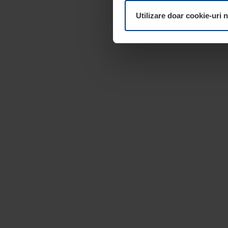
dumneavoastră. Vă puteți mod
Utilizare doar cookie-uri 
pagina
Declarație cu privire