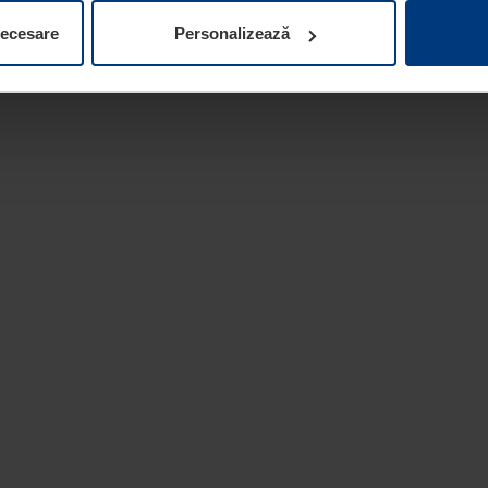
ifica ori anula în orice moment consimțământul în Declarația pri
necesare
Personalizează
 la protecția datelor
de pe site-ul nostru web.