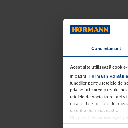
Consimțământ
Acest site utilizează cookie-
În cadrul
Hörmann România
funcțiilor pentru rețelele de 
privind utilizarea site-ului n
rețelele de socializare, activi
cu alte date pe care dumneavoa
de către dumneavoastră.
Din punct de vedere legal, p
obligatorii pentru funcționar