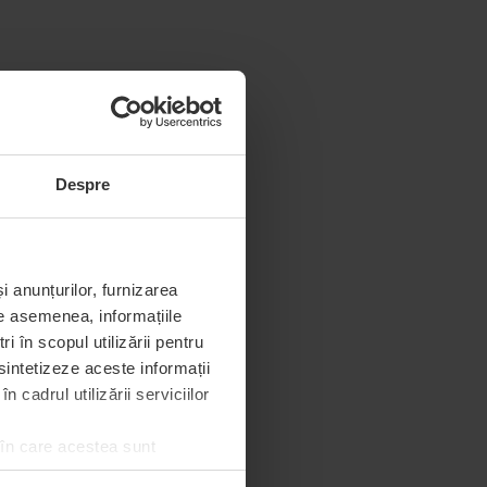
Despre
i anunțurilor, furnizarea
De asemenea, informațiile
 în scopul utilizării pentru
 sintetizeze aceste informații
 cadrul utilizării serviciilor
 în care acestea sunt
e de permisiunea