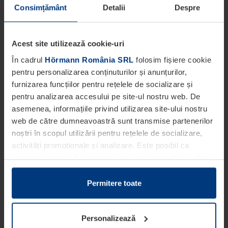
Consimțământ
Detalii
Despre
Acest site utilizează cookie-uri
În cadrul
Hörmann România SRL
folosim fișiere cookie
pentru personalizarea conținuturilor și anunțurilor,
furnizarea funcțiilor pentru rețelele de socializare și
pentru analizarea accesului pe site-ul nostru web. De
asemenea, informațiile privind utilizarea site-ului nostru
web de către dumneavoastră sunt transmise partenerilor
noștri în scopul utilizării pentru rețelele de socializare,
activități promoționale și analizare. Este posibil ca
partenerii noștri să sintetizeze aceste informații cu alte
date pe care dumneavoastră le-ați pus la dispoziția
acestora ori care au fost colectate în cadrul utilizării
Permitere toate
serviciilor de către dumneavoastră.
Din punct de vedere legal, putem stoca fișiere cookie pe
Personalizează
dispozitivul dumneavoastră în cazul în care acestea sunt