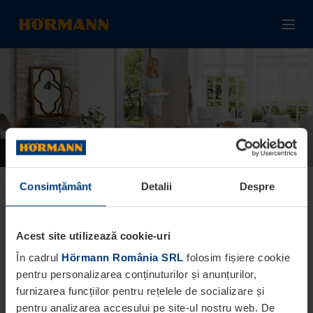
Consimțământ
Detalii
Despre
TestTip
Test 12345
Acest site utilizează cookie-uri
În cadrul
Hörmann România SRL
folosim fișiere cookie
pentru personalizarea conținuturilor și anunțurilor,
Share:
furnizarea funcțiilor pentru rețelele de socializare și
pentru analizarea accesului pe site-ul nostru web. De
FILTER1