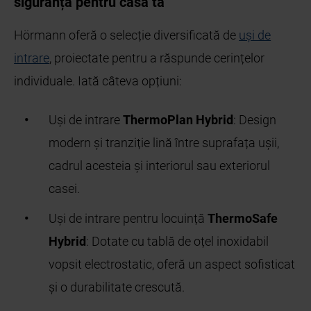
siguranță pentru casa ta
Hörmann oferă o selecție diversificată de
uși de
intrare
, proiectate pentru a răspunde cerințelor
individuale. Iată câteva opțiuni:
Uși de intrare
ThermoPlan Hybrid
: Design
modern și tranziție lină între suprafața ușii,
cadrul acesteia și interiorul sau exteriorul
casei.
Uși de intrare pentru locuință
ThermoSafe
Hybrid
: Dotate cu tablă de oțel inoxidabil
vopsit electrostatic, oferă un aspect sofisticat
și o durabilitate crescută.