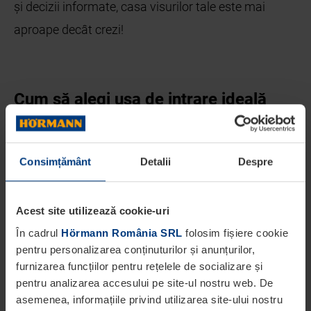
și decizii informate, casa visurilor tale este mai
aproape decât crezi!
Cum să alegi ușa de intrare ideală
pentru casa ta?
Planificarea corectă a dimensiunilor și alegerea unei
Consimțământ
Detalii
Despre
uși de intrare
de calitate sunt esențiale în
construcția unei case. Iată ce trebuie să știi:
Acest site utilizează cookie-uri
În cadrul
Hörmann România SRL
folosim fișiere cookie
Dimensiuni:
Conform normelor,
deschiderea
pentru personalizarea conținuturilor și anunțurilor,
ușii are o înălțime de 197 cm
, dar
în
furnizarea funcțiilor pentru rețelele de socializare și
pentru analizarea accesului pe site-ul nostru web. De
construcțiile moderne se preferă 210 cm
,
asemenea, informațiile privind utilizarea site-ului nostru
incluzând pragul și traversa superioară a