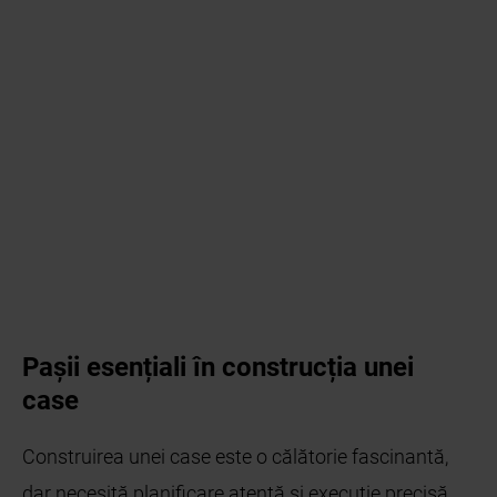
Pașii esențiali în construcția unei
case
Construirea unei case este o călătorie fascinantă,
dar necesită planificare atentă și execuție precisă