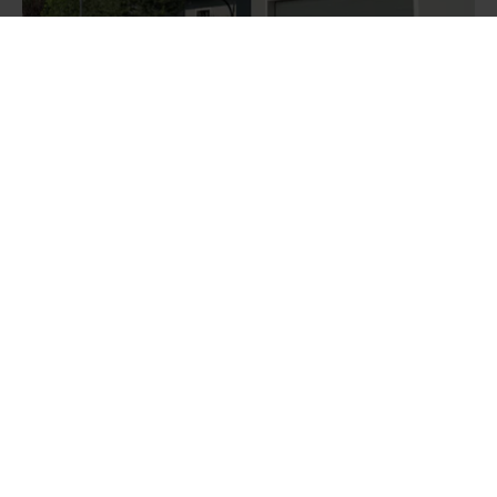
Ce să alegi dintre diferitele tipuri de uși de
garaj?
GHIDURI DE CUMPĂRARE
Urmăriți-ne:
Casetă redacţională
Declarație cu privire la protecția datelor