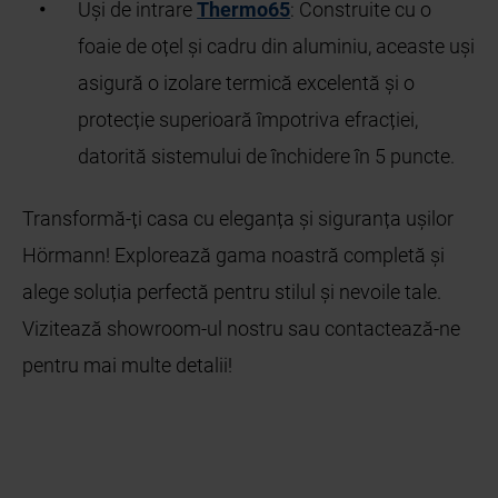
Uși de intrare
Thermo65
: Construite cu o
foaie de oțel și cadru din aluminiu, aceaste uși
asigură o izolare termică excelentă și o
protecție superioară împotriva efracției,
datorită sistemului de închidere în 5 puncte.
Transformă-ți casa cu eleganța și siguranța ușilor
Hörmann! Explorează gama noastră completă și
alege soluția perfectă pentru stilul și nevoile tale.
Vizitează showroom-ul nostru sau contactează-ne
pentru mai multe detalii!