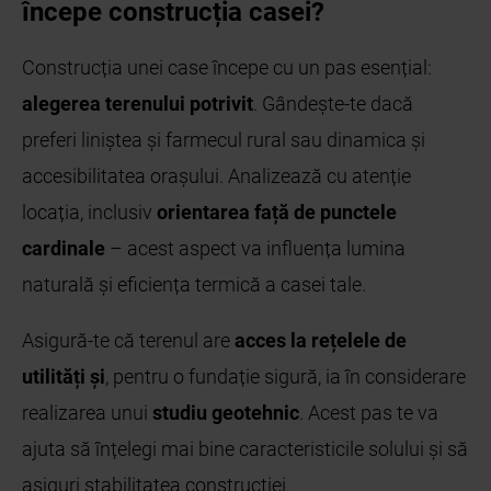
începe construcția casei?
Construcția unei case începe cu un pas esențial:
alegerea terenului potrivit
. Gândește-te dacă
preferi liniștea și farmecul rural sau dinamica și
accesibilitatea orașului. Analizează cu atenție
locația, inclusiv
orientarea față de punctele
cardinale
– acest aspect va influența lumina
naturală și eficiența termică a casei tale.
Asigură-te că terenul are
acces la rețelele de
utilități și
, pentru o fundație sigură, ia în considerare
realizarea unui
studiu geotehnic
. Acest pas te va
ajuta să înțelegi mai bine caracteristicile solului și să
asiguri stabilitatea construcției.