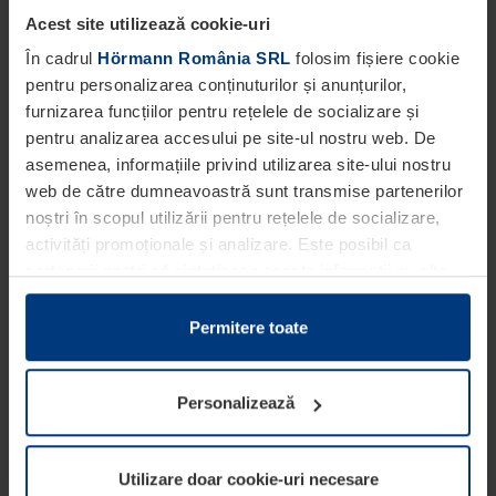
Acest site utilizează cookie-uri
Fax: 021.307 5468
În cadrul
Hörmann România SRL
folosim fișiere cookie
pentru personalizarea conținuturilor și anunțurilor,
Doriţi să primiţi o ofertă pentru un contract de
furnizarea funcțiilor pentru rețelele de socializare și
verificare şi/sau întreţinere a sistemelor de uşi
pentru analizarea accesului pe site-ul nostru web. De
industriale, a tehnicii de încărcare şi a uşilor de
asemenea, informațiile privind utilizarea site-ului nostru
web de către dumneavoastră sunt transmise partenerilor
protecţie împotriva focului, ori ofertă pentru un
noștri în scopul utilizării pentru rețelele de socializare,
contract de reparații? Lăsaţi-i pe specialiştii noştri
activități promoționale și analizare. Este posibil ca
partenerii noștri să sintetizeze aceste informații cu alte
să vă consilieze, gratis, la
date pe care dumneavoastră le-ați pus la dispoziția
acestora ori care au fost colectate în cadrul utilizării
Permitere toate
Tel: 021.307 5447
serviciilor de către dumneavoastră.
Din punct de vedere legal, putem stoca fișiere cookie pe
Personalizează
dispozitivul dumneavoastră în cazul în care acestea sunt
obligatorii pentru funcționarea acestei pagini. Pentru alte
tipuri de fișiere cookie avem nevoie de permisiunea
Utilizare doar cookie-uri necesare
dumneavoastră. Vă puteți modifica ori anula în orice