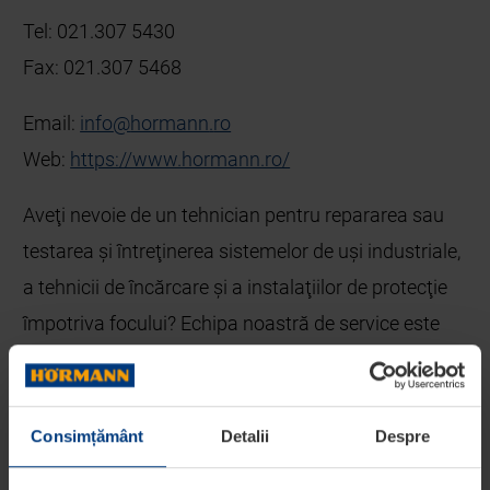
Tel: 021.307 5430
Fax: 021.307 5468
Email:
info
@
hormann
.
ro
Web:
https://www.hormann.ro/
Aveţi nevoie de un tehnician pentru repararea sau
testarea şi întreţinerea sistemelor de uşi industriale,
a tehnicii de încărcare şi a instalaţiilor de protecţie
împotriva focului? Echipa noastră de service este
gata de acţiune şi poate fi contactată la
Tel: 021.9535
Consimțământ
Detalii
Despre
Tel: 021.307 5430