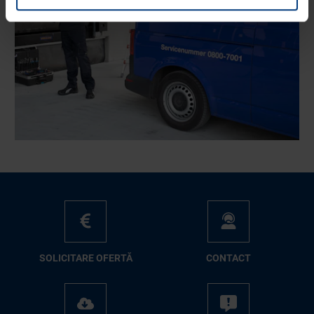
moment consimțământul în Declarația privind fișierele
cookie de pe pagina
Declarație cu privire la protecția datelor
de pe site-ul
nostru web.
SO­LI­CI­TA­RE OFER­TĂ
CON­TA­CT