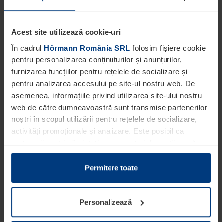
Modul ideal de securizare a pasajelor largi
Acest site utilizează cookie-uri
În cadrul
Hörmann România SRL
folosim fișiere cookie
pentru personalizarea conținuturilor și anunțurilor,
furnizarea funcțiilor pentru rețelele de socializare și
pentru analizarea accesului pe site-ul nostru web. De
asemenea, informațiile privind utilizarea site-ului nostru
web de către dumneavoastră sunt transmise partenerilor
noștri în scopul utilizării pentru rețelele de socializare,
activități promoționale și analizare. Este posibil ca
partenerii noștri să sintetizeze aceste informații cu alte
date pe care dumneavoastră le-ați pus la dispoziția
acestora ori care au fost colectate în cadrul utilizării
Permitere toate
serviciilor de către dumneavoastră.
Din punct de vedere legal, putem stoca fișiere cookie pe
Personalizează
dispozitivul dumneavoastră în cazul în care acestea sunt
obligatorii pentru funcționarea acestei pagini. Pentru alte