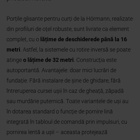
Porțile glisante pentru curți de la Hörmann, realizate
din profiluri de oțel robuste, sunt livrate ca element
complet, cu o
lățime de deschidere
de până la 16
metri
. Astfel, la sistemele cu rotire inversă se poate
atinge
o lățime de 32 metri
. Construcția este
autoportantă. Avantajele: doar mici lucrări de
fundație. Fără instalare de șine de ghidare, fără
întreruperea cursei ușii în caz de gheață, zăpadă
sau murdărie puternică. Toate variantele de uși au
în dotarea standard o funcție de pornire lină
integrată în tabloul de comandă prin impulsuri, cu
pornirea lentă a ușii – aceasta protejează